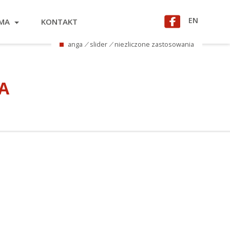
EN
RMA
KONTAKT
anga
⁄
slider
⁄
niezliczone zastosowania
A